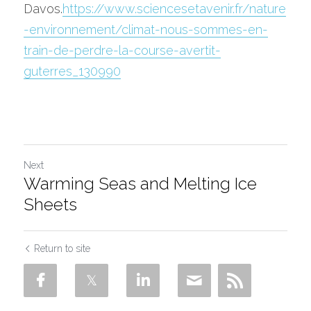
Davos.
https://www.sciencesetavenir.fr/nature
-environnement/climat-nous-sommes-en-
Salt removal
train-de-perdre-la-course-avertit-
Contact
guterres_130990
Search
Next
Warming Seas and Melting Ice
Sheets
Return to site