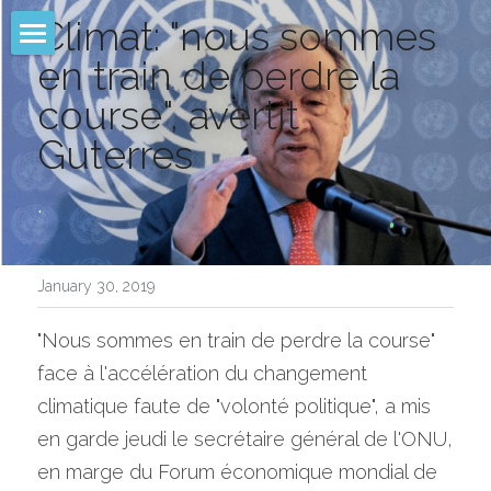
Climat: "nous sommes 
en train de perdre la 
Filter
course", avertit 
Infographic
Guterres
Comparison
.
Pollutant Removal
Models
January 30, 2019
Founder
"Nous sommes en train de perdre la course" 
face à l'accélération du changement 
R & D
climatique faute de "volonté politique", a mis 
Conference
en garde jeudi le secrétaire général de l'ONU, 
en marge du Forum économique mondial de 
LEAUTUS® PROJET